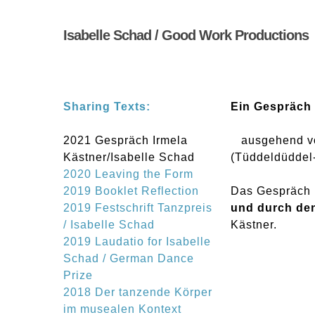
Skip
to
Isabelle Schad / Good Work Productions
main
content
Sharing Texts:
Ein Gespräch 
2021 Gespräch Irmela
ausgehend vo
Kästner/Isabelle Schad
(Tüddeldüddel-
2020 Leaving the Form
2019 Booklet Reflection
Das Gespräch 
2019 Festschrift Tanzpreis
und durch den
/ Isabelle Schad
Kästner.
2019 Laudatio for Isabelle
Schad / German Dance
Prize
2018 Der tanzende Körper
im musealen Kontext