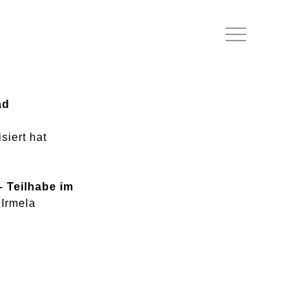
Menu
ad
siert hat
– Teilhabe im
Irmela