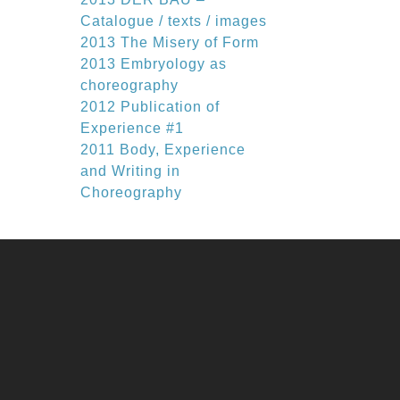
Catalogue / texts / images
2013 The Misery of Form
2013 Embryology as
choreography
2012 Publication of
Experience #1
2011 Body, Experience
and Writing in
Choreography